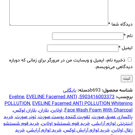
دیدگاه شما
*
نام
*
ایمیل
*
ذخیره نام، ایمیل و وبسایت من در مرورگر برای زمانی که دوباره
دیدگاهی می‌نویسم.
شناسه محصول:
b693
دسته:
بایگانی
برچسب:
5903416003373
,
EVELINE Facemed ANTI
,
Eveline
POLLUTION
,
EVELINE Facemed ANTI POLLUTION Whitening
Face Wash Foam With Charcoal
,
اولاین
,
بلاران
,
بلاران لوکس
,
پاکسازی عمیق صورت
,
تقویت کننده پوست صورت
,
تونر صورت
,
خرید
اینترنتی لوازم آرایشی
,
خرید فوم شستشو اولاین
,
خرید فوم شستشو
زغال اولاین
,
خرید لوازم آرایش لوکس
,
خرید لوازم آرایشی
,
خرید