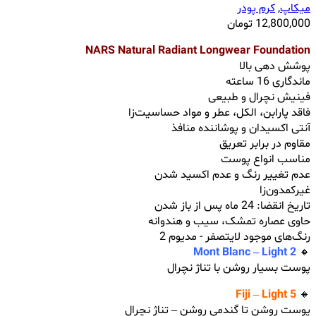
میکاپ
,
کرم پودر
12,800,000
تومان
NARS Natural Radiant Longwear Foundation
پوشش‌ دهی بالا
ماندگاری 16 ساعته
فینیش نچرال و طبیعی
فاقد پارابن، الکل، عطر و مواد حساسیت‌زا
آنتی اکسیدان و پوشاننده منافذ
مقاوم در برابر تعریق
مناسب انواع پوست
عدم تغییر رنگ و عدم اکسید شدن
غیرکمدون‌زا
تاریخ انقضا: 24 ماه پس از باز شدن
حاوی عصاره تمشک، سیب و هندوانه
رنگ‌های موجود لایتصفر - مدیوم 2
Mont Blanc – Light 2
🔸
پوست بسیار روشن با تناژ نچرال
Fiji – Light 5
🔸
پوست روشن تا گندمی روشن – تناژ نچرال