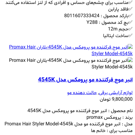
✅مناسب برای چشم‌های حساس و افرادی که از لنز استفاده می‌کنند
✅فاقد پارابن
✅بارکد محصول : 8011607333424
✅بچ کد محصول : Y288
✅حجم 12m
✅ساخت ایتالیا
انبر موج فرکننده مو پرومکس مدل 4545K
لوازم آرایشی برقی
,
حالت دهنده مو
9,800,000
تومان
نام محصول : انبر موج فرکننده مو پرومکس مدل 4545K
برند :
پرومکس
promax
مدل :
انبر موج فرکننده مو مدل
Promax Hair Styler Model-4545k
مناسب برای : خانم ها