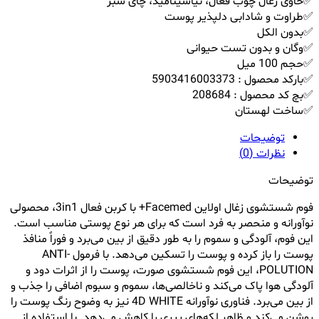
✅حاوی زغال چوب فعال، نیاسینامید، چای سبز
✅طراوت و شادابی دلپذیر پوست
✅بدون الکل
✅وگان و بدون تست حیوانی
✅حجم 100 میل
✅بارکد محصول : 5903416003373
✅بچ کد محصول : 208684
✅ساخت لهستان
توضیحات
نظرات (0)
توضیحات
فوم شستشوی زغال اولاین Facemed+ با کربن فعال 3in1، محصولی
نوآورانه و منحصر به فرد است که برای هر نوع پوستی مناسب است.
این فوم، آلودگی و سموم را به طور دقیق از بین می‌برد و فوراً منافذ
پوست را باز کرده و پوست را تسکین می‌دهد. با فرمول ANTI-
POLUTION، این فوم شستشوی صورت، پوست را از اثرات دود و
آلودگی هوا پاک می‌کند و ناخالصی‌ها، سموم و سبوم اضافی را جذب و
از بین می‌برد. فناوری نوآورانه 4D WHITE نیز به وضوح رنگ پوست را
روشن می‌کند و ظاهر لکه‌های پیری را کاهش می‌دهد. با استفاده از