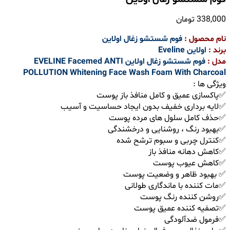
338,000
تومان
نام محصول :
فوم شستشو زغال اولاین
برند :
اولاین Eveline
مدل :
فوم شستشو زغال اولاین
EVELINE Facemed ANTI
POLLUTION Whitening Face Wash Foam With Charcoal
ویژگی ها :
✅پاکسازی عمیق و کامل منافذ باز پوست
✅لایه برداری خفیف بدون ایجاد حساسیت و آسیب
✅حذف کامل سلول های مرده پوست
✅بهبود رنگ ، روشنایی و درخشندگی
✅کنترل چربی و سبوم ترشح شده
✅کاهش دهانه منافذ باز
✅کاهش عیوب پوست
✅ بهبود ظاهر و وضعیت پوست
✅مات کننده با ماندگاری طولانی
✅روشن کننده رنگ پوست
✅تصفیه کننده عمیق پوست
✅فرمول ضدآلودگی