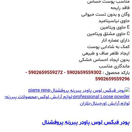
مناسب پوست حساس
فاقد رایحه
وگان و بدون تست حیوانی
حاوی نیاسینامید
حاوی ویتامین E
حاوی مشتق ویتامین C
دارای عصاره انار
کمک به شادابی پوست
ایجاد ظاهر صاف و طبیعی
بدون ایجاد احساس خشکی
ماندگاری مناسب
بارکد محصول :
5902659559302 - 5902659559272 -
5902659559296
پودر فیکس لوس پاودر پیررنه پروفشنال