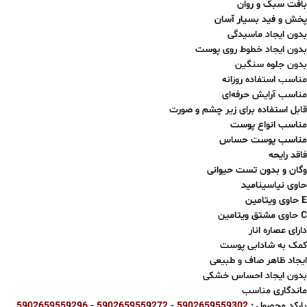
بافت سبک و روان
پخش و فید بسیار آسان
بدون ایجاد ماسیدگی
بدون ایجاد خطوط روی پوست
بدون جلوه سنگین
مناسب استفاده روزانه
مناسب آرایش حرفه‌ای
قابل استفاده برای زیر چشم و صورت
مناسب انواع پوست
مناسب پوست حساس
فاقد رایحه
وگان و بدون تست حیوانی
حاوی نیاسینامید
حاوی ویتامین E
حاوی مشتق ویتامین C
دارای عصاره انار
کمک به شادابی پوست
ایجاد ظاهر صاف و طبیعی
بدون ایجاد احساس خشکی
ماندگاری مناسب
بارکد محصول :
5902659559302 - 5902659559272 -
5902659559296