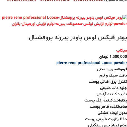
پودر فیکس لوس پاودر پیررنه پروفشنال
میکاپ
1,500,000
تومان
pierre rene professional Loose powder
فرمولاسیون معدنی
بافت سبک و نرم
کنترل برق اضافی پوست
جلوه مات طبیعی
تثبیت‌کننده آرایش
یکنواخت‌کننده رنگ پوست
صاف‌کننده ظاهر پوست
بدون ایجاد خشکی
حفظ رطوبت طبیعی پوست
عدم ایجاد حس سنگینی