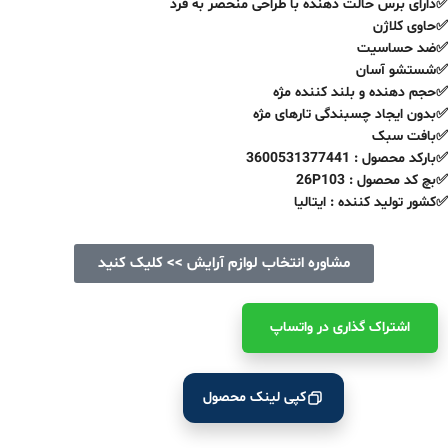
✅دارای برس حالت دهنده با طراحی منحصر به فرد
✅حاوی کلاژن
✅ضد حساسیت
✅شستشو آسان
✅حجم دهنده و بلند کننده مژه
✅بدون ایجاد چسبندگی تارهای مژه
✅بافت سبک
✅بارکد محصول : 3600531377441
✅بچ کد محصول : 26P103
✅کشور تولید کننده : ایتالیا
مشاوره انتخاب لوازم آرایش >> کلیک کنید
اشتراک ‌گذاری در واتساپ
کپی لینک محصول