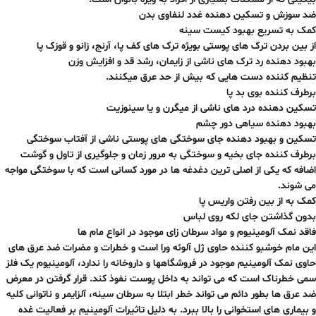
ضد سوزش و تسکین دهنده غدد لنفاوی بدن
کمک به تسریع بهبود کیست سینه
از بین بردن ترک های پوستی بویژه ترک های کف پا، آرنج، زانو و قوزک پا
بهبود دهنده رد ترک های ناشی از زایمان، رشد قد و افزایش وزن
تنظیم کننده دست هایی که بیش از حد عرق میکنند.
برطرف کننده بوی بد پا
تسکین دهنده درد های ناشی از میگرن و یا سینوزیت
بهبود دهنده سیاهی دور چشم
تسکین و بهبود دهنده جای سوختگی های پوستی ناشی از آفتاب سوختگی
برطرف کننده جای بخیه و سوختگی به مرور زمان و جلوگیری از تاول و گوشت
اضافه که یکی از اصلی ترین دغدغه ها در مورد کسانی است که با سوختگی مواجه
می شوند.
کمک به از بین رفتن واریس پا
بدون گذاشتن جای لکه روی لباس
فاقد نمک آلومینیوم و مواد سرطان زای موجود در انواع مام ها
این مام خوشبو کننده حاوی ژل آلوئه ورا است و خطرات و مضرات ضد عرق های
حاوی نمک آلومینیم موجود در فروشگاهها و داروخانه را ندارد، آلومینیوم یک فلز
سمی خطرناک است که می تواند به داخل پوست نفوذ کند. قرار گرفتن در معرض
ضد عرق ها بطور دائم می تواند خطر ابتلا به سرطان سینه، آلزایمر و ناتوانی کلیه
و بیماری های استخوانی را بالا ببرد. به دلیل تاثیرات آلومینیم بر فعالیت غده