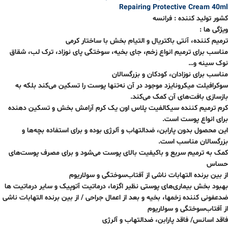
Repairing Protective Cream 40ml
کشور تولید کننده : فرانسه
ویژگی ها :
ترمیم کننده، آنتی باکتریال و التیام بخش با ساختار کرمی
مناسب برای ترمیم انواع زخم، جای بخیه، سوختگی پای نوزاد، ترک لب، شقاق
نوک سینه و…
مناسب برای نوزادان، کودکان و بزرگسالان
سوکرافیلت میکرونایزد موجود در آن نه‌تنها پوست را تسکین می‌کند بلکه به
بازسازی بافت‌های آن کمک می‌کند.
کرم ترمیم کننده سیکالفیت پلاس اون یک کرم آرامش بخش و تسکین دهنده
برای انواع پوست است.
این محصول بدون پارابن، ضدالتهاب و آلرژی بوده و برای استفاده بچه‌ها و
بزرگسالان مناسب است.
کمک به ترمیم سریع و باکیفیت بالای پوست می‌شود و برای مصرف پوست‌های
حساس
از بین برنده التهابات ناشی از آفتاب‌سوختگی و سولاریوم
بهبود بخش بیماری‌های پوستی نظیر اگزما، درماتیت آتوپیک و سایر درماتیت ها
ضدعفونی کننده زخمها، بخیه و بعد از اعمال جراحی / از بین برنده التهابات ناشی
از آفتاب‌سوختگی و سولاریوم
فاقد اسانس/ فاقد پارابن، ضدالتهاب و آلرژی