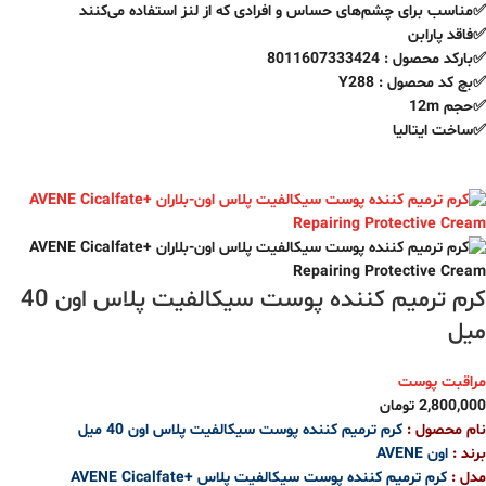
✅مناسب برای چشم‌های حساس و افرادی که از لنز استفاده می‌کنند
✅فاقد پارابن
✅بارکد محصول : 8011607333424
✅بچ کد محصول : Y288
✅حجم 12m
✅ساخت ایتالیا
کرم ترمیم کننده پوست سیکالفیت پلاس اون 40
میل
مراقبت پوست
2,800,000
تومان
نام محصول :
کرم ترمیم کننده پوست سیکالفیت پلاس اون 40 میل
برند :
اون AVENE
مدل :
کرم ترمیم کننده پوست سیکالفیت پلاس
AVENE Cicalfate+