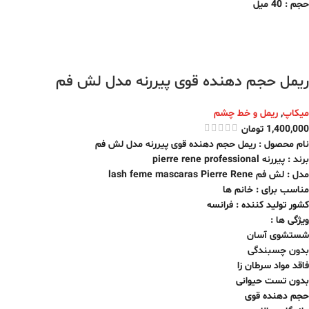
حجم : 40 میل
ریمل حجم دهنده قوی پیررنه مدل لش فم
میکاپ
,
ریمل و خط چشم
1,400,000
تومان
نام محصول : ریمل حجم دهنده قوی پیررنه مدل لش فم
برند : پیررنه pierre rene professional
مدل : لش فم lash feme mascaras Pierre Rene
مناسب برای : خانم ها
کشور تولید کننده : فرانسه
ویژگی ها :
شستشوی آسان
بدون چسبندگی
فاقد مواد سرطان زا
بدون تست حیوانی
حجم دهنده قوی