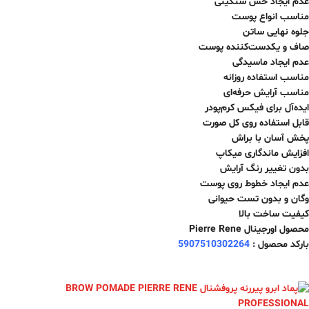
عدم ایجاد حس سنگینی
مناسب انواع پوست
جلوه نهایی ساتن
صاف و یکدست‌کننده پوست
عدم ایجاد ماسیدگی
مناسب استفاده روزانه
مناسب آرایش حرفه‌ای
ایده‌آل برای فیکس کرم‌پودر
قابل استفاده روی کل صورت
پخش آسان با براش
افزایش ماندگاری میکاپ
بدون تغییر رنگ آرایش
عدم ایجاد خطوط روی پوست
وگان و بدون تست حیوانی
کیفیت ساخت بالا
محصول اورجینال Pierre Rene
بارکد محصول :
5907510302264