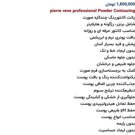
1,800,000
تومان
pierre rene professional Powder Contouring
پالت کانتورینگ چندکاره صورت
شامل برنزر، رژگونه و هایلایتر
مناسب کانتور حرفه ای و روزانه
بافت پودری نرم و ابریشمی
پخش و فید بسیار آسان
بدون ایجاد خط و لک
بدون جلوه ماسکی
جلوه طبیعی و درخشان
کمک به برجسته‌سازی فرم صورت
یکنواخت‌کننده رنگ و بافت پوست
جذب‌کننده چربی اضافی پوست
تنظیم‌کننده ترشح سبوم
جلوگیری از خشکی و کشیدگی پوست
حفظ تعادل هیدرولیپیدی پوست
حفظ pH طبیعی پوست
مناسب انواع پوست
بدون رایحه
بدون ایجاد حساسیت