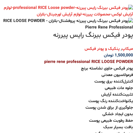
پودر فیکس بیرنگ رایس پیررنه
میکاپ
,
پنکیک و پودر فیکس
1,500,000
تومان
pierre rene professional RICE LOOSE POWDER
پودر فیکس حاوی نشاسته برنج
فرمولاسیون معدنی
کنترل‌کننده برق پوست
جلوه مات طبیعی
تثبیت‌کننده آرایش
یکنواخت‌کننده رنگ پوست
جلوگیری از براق شدن پوست
بدون ایجاد خشکی
حفظ رطوبت طبیعی پوست
بافت بسیار سبک