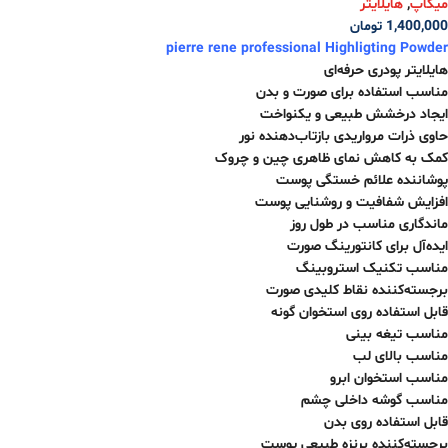
میکاپ
,
هایلایتر
1,400,000
تومان
pierre rene professional Highligting Powder
هایلایتر پودری حرفه‌ای
مناسب استفاده برای صورت و بدن
ایجاد درخشش طبیعی و یکنواخت
حاوی ذرات مرواریدی بازتاب‌دهنده نور
کمک به کاهش نمای ظاهری چین و چروک
پوشاننده علائم خستگی پوست
افزایش شفافیت و روشنایی پوست
ماندگاری مناسب در طول روز
ایده‌آل برای کانتورینگ صورت
مناسب تکنیک استروبینگ
برجسته‌کننده نقاط کلیدی صورت
قابل استفاده روی استخوان گونه
مناسب تیغه بینی
مناسب بالای لب
مناسب استخوان ابرو
مناسب گوشه داخلی چشم
قابل استفاده روی بدن
برجسته‌کننده برنزه طبیعی پوست