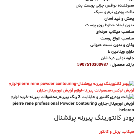
محوکننده نواقص جزئی پوست بدن
بافت پودری نرم و سبک
پخش و فید آسان
بدون ایجاد خطوط روی پوست
مناسب میکاپ حرفه‌ای
مناسب انواع پوست
وگان و بدون تست حیوانی
دارای ویتامین E
جلوه نهایی درخشان
بارکد محصول :
5907510300987
پودر کانتورینگ‌ پیررنه پرفشنال
میکاپ
,
برنزر و کانتور