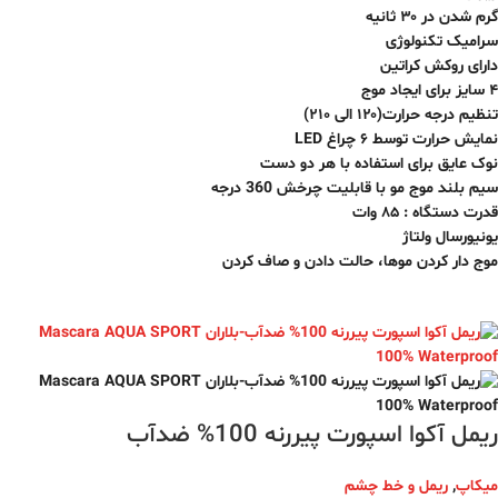
گرم شدن در ۳۰ ثانیه
سرامیک تکنولوژی
دارای روکش کراتین
۴ سایز برای ایجاد موج
تنظیم درجه حرارت(۱۲۰ الی ۲۱۰)
نمایش حرارت توسط ۶ چراغ LED
نوک عایق برای استفاده با هر دو دست
سیم بلند موج مو با قابلیت چرخش 360 درجه
قدرت دستگاه : ۸۵ وات
یونیورسال ولتاژ
موج دار کردن موها، حالت دادن و صاف کردن
ریمل آکوا اسپورت پیررنه 100% ضدآب
میکاپ
,
ریمل و خط چشم