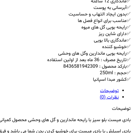
✅ماندگاری 12 ساعته
✅آبرسانی به پوست
✅بدون ایجاد التهاب و حساسیت
✅مناسب برای انواع فصل ها
✅رایحه بویی گل های میوه
✅دارای شاین ریز
✅ماندگاری بالا بویی
✅خوشبو کننده
✅رایحه بویی ماندارین وگل های وحشی
✅تاریخ مصرف : 36 ماه بعد از اولین استفاده
✅بارکد محصول : 8436581942309
✅حجم : 250ml
✅کشور مبدا اسپانیا
توضیحات
نظرات (0)
توضیحات
بادی میست بلو سیز با رایحه ماندارین و گل های وحشی محصول کمپانی و
بادی اسپلش یا بادی میست برای خوشبو کردن بدن شما می باشد و فرق 