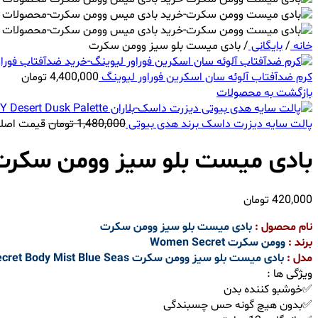
خانه
/
بایگانی
/
بادی میست بلو سیز وومن سکرت
کرم ضدآفتاب آلوئه سان اسکرین فوراور لیوینگ
4,400,000
تومان
بازگشت به محصولات
پالت سایه دیزرت داسک برند هدی بیوتی
1,480,000
تومان
قیمت اصلی 1,480,000 تومان
بادی میست بلو سیز وومن سکرت
420,000
تومان
نام محصول :
بادی میست بلو سیز وومن سکرت
برند :
وومن سکرت Women Secret
مدل :
بادی میست بلو سیز وومن سکرت Women Secret Body Mist Blue Seas
ویژگی ها :
✅خوشبو کننده بدن
✅بدون هیچ گونه حس چسبندگی