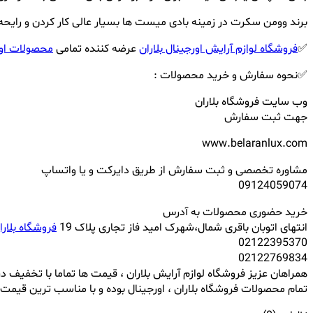
برند وومن سکرت در زمینه بادی میست ها بسیار عالی کار کردن و رایحه ه
✅
فروشگاه لوازم آرایش اورجینال بلاران
عرضه کننده تمامی
محصولات اور
✅نحوه سفارش و خرید محصولات :
وب سایت فروشگاه بلاران
جهت ثبت سفارش
www.belaranlux.com
مشاوره تخصصی و ثبت سفارش از طریق دایرکت و یا واتساپ
09124059074
خرید حضوری محصولات به آدرس
انتهای اتوبان باقری شمال،شهرک امید فاز تجاری پلاک 19
فروشگاه بلارا
02122395370
02122769834
همراهان عزیز فروشگاه لوازم آرایش بلاران ، قیمت ها تماما با تخفیف در
تمام محصولات فروشگاه بلاران ، اورجینال بوده و با مناسب ترین قیمت 