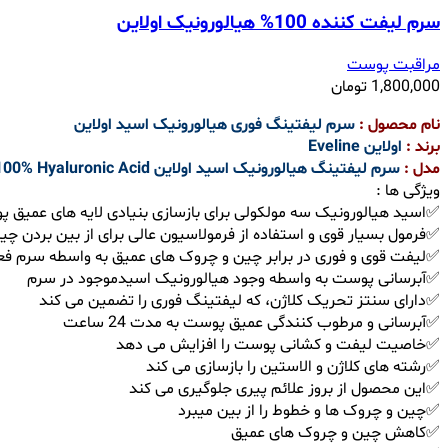
سرم لیفت کننده 100% هیالورونیک اولاین
مراقبت پوست
1,800,000
تومان
نام محصول :
سرم لیفتینگ فوری هیالورونیک اسید اولاین
برند :
اولاین Eveline
مدل :
سرم لیفتینگ هیالورونیک اسید اولاین Eveline Cosmetics SOS Instant Lifting Active Serum Active Serum Deep Wrinkles 100% Hyaluronic Acid
ویژگی ها :
✅اسید هیالورونیک سه مولکولی برای بازسازی بنیادی لایه های عمیق
✅فرمول بسیار قوی و استفاده از فرمولاسیون عالی برای از بین بردن چ
✅لیفت قوی و فوری در برابر چین و چروک های عمیق به واسطه سرم فع
✅آبرسانی پوست به واسطه وجود هیالورونیک اسیدموجود در سرم
✅دارای سنتز تحریک کلاژن، که لیفتینگ فوری را تضمین می کند
✅آبرسانی و مرطوب کنندگی عمیق پوست به مدت 24 ساعت
✅خاصیت لیفت و کشانی پوست را افزایش می دهد
✅رشته های کلاژن و الاستین را بازسازی می کند
✅این محصول از بروز علائم پیری جلوگیری می کند
✅چین و چروک ها و خطوط را از بین میبرد
✅کاهش چین و چروک های عمیق