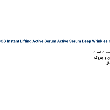
 پوست است
ین و چروک
ال