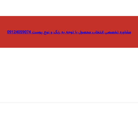
مشاوره تخصصی انتخاب محصول با توجه به رنگ و نوع پوست 09124059074