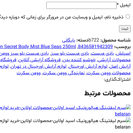
ایمیل
*
ذخیره نام، ایمیل و وبسایت من در مرورگر برای زمانی که دوباره دید
شناسه محصول:
b722
دسته:
بایگانی
برچسب:
8436581942309
,
 Secret Body Mist Blue Seas 250ml
اسپلش
,
بادی میست
,
بادی میست بلو سیز
,
بادی میست بلو سیز ووم
محصولات آرایشی
,
خوشبو کننده بدن
,
فروشگاه آرایشی آنلاین
,
فروشگاه 
آرایش اصل
,
لوازم آرایش اورجینال
,
لوازم آرایش اورجینال در تهران
,
لواز
محصولات وومن سکرت
,
نمایندگی وومن سکرت
,
وومن سکرت
اشتراک‌گذاری:
محصولات مرتبط